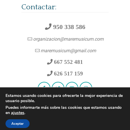
Contactar:
950 338 586
organizacion@maremusicum.com
maremusicum@gmail.com
667 552 481
626 517 159
Estamos usando cookies para ofrecerte la mejor experiencia de
usuario posible.
Puedes informarte más sobre las cookies que estamos usando
en
ajustes
.
© 2026
Mare Musicum
|
Aviso legal
|
Accesibilidad
|
Política de privacidad
|
Aceptar
Contacto