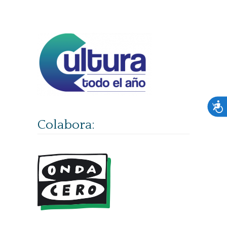
Acces
Colabora: