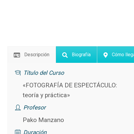
menú
de
accesibilidad.
Descripción
Biografía
Cómo lleg
Título del Curso
«FOTOGRAFÍA DE ESPECTÁCULO:
teoría y práctica»
Profesor
Pako Manzano
Duración