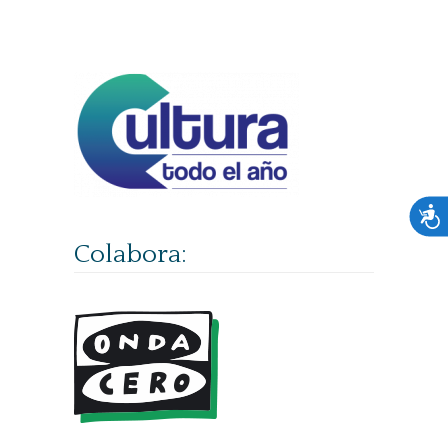
Acces
Colabora: