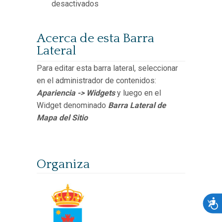
en
desactivados
Conciertos,
cursos,
Acerca de esta Barra
conferencias
Lateral
y
exposiciones
Para editar esta barra lateral, seleccionar
en
en el administrador de contenidos:
la
Apariencia -> Widgets
y luego en el
IX
Widget denominado
Barra Lateral de
edición
Mapa del Sitio
del
“Festival
de
Organiza
Música
Antigua
MAREMUSICUM”
Acces