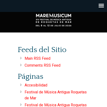
Nota:
este
sitio
web
incluye
un
sistema
de
Feeds del Sitio
accesibilidad.
Main RSS Feed
Comments RSS Feed
Páginas
Accesibilidad
Festival de Música Antigua Roquetas
de Mar
Festival de Música Antigua Roquetas